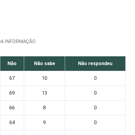
 DA INFORMAÇÃO
Não
Não sabe
Não respondeu
67
10
0
69
13
0
66
8
0
64
9
0