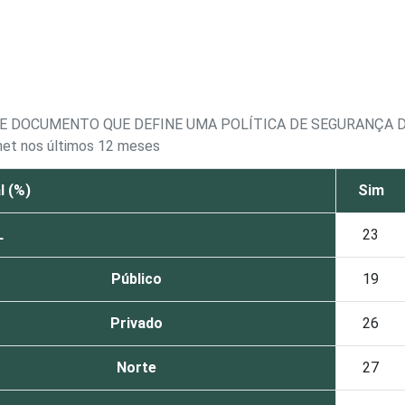
 DE DOCUMENTO QUE DEFINE UMA POLÍTICA DE SEGURANÇA
rnet nos últimos 12 meses
l (%)
Sim
L
23
Público
19
Privado
26
Norte
27