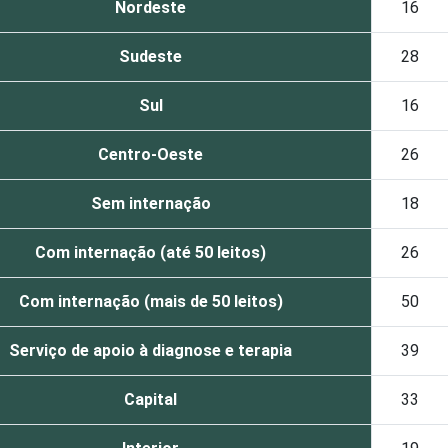
Nordeste
16
Sudeste
28
Sul
16
Centro-Oeste
26
Sem internação
18
Com internação (até 50 leitos)
26
Com internação (mais de 50 leitos)
50
Serviço de apoio à diagnose e terapia
39
Capital
33