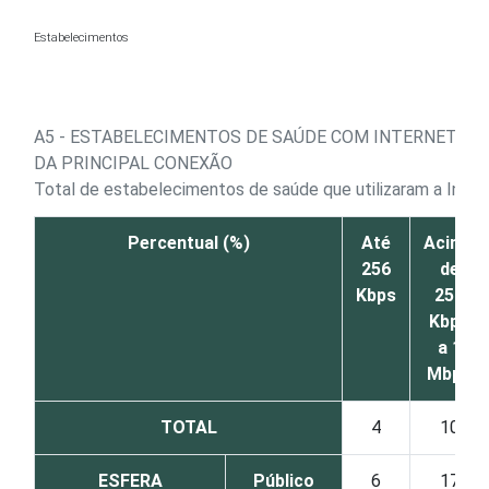
Ir para o conteúdo
Estabelecimentos
A5 - ESTABELECIMENTOS DE SAÚDE COM INTERNET, P
DA PRINCIPAL CONEXÃO
Total de estabelecimentos de saúde que utilizaram a Inte
Percentual (%)
Até
Acima
256
de
Kbps
256
Kbps
a 1
Mbps
TOTAL
4
10
ESFERA
Público
6
17