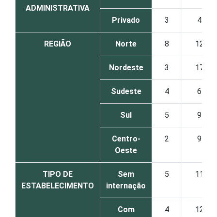
ADMINISTRATIVA
Privado
3
4
REGIÃO
Norte
8
12
Nordeste
3
17
Sudeste
4
6
Sul
5
9
Centro-
2
9
Oeste
TIPO DE
Sem
5
11
ESTABELECIMENTO
internação
Com
4
12