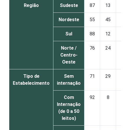
Região
Sudeste
87
13
Nordeste
55
45
Sul
88
12
Norte /
76
24
Centro-
Oeste
Tipo de
Sem
71
29
Estabelecimento
internação
Com
92
8
Internação
(de 0 a 50
leitos)