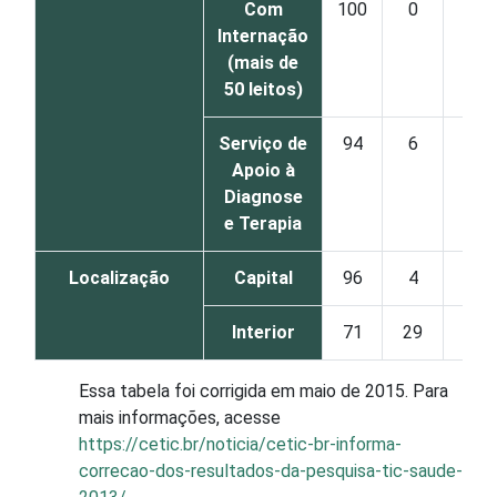
Com
100
0
Internação
(mais de
50 leitos)
Serviço de
94
6
Apoio à
Diagnose
e Terapia
Localização
Capital
96
4
Interior
71
29
Essa tabela foi corrigida em maio de 2015. Para
mais informações, acesse
https://cetic.br/noticia/cetic-br-informa-
correcao-dos-resultados-da-pesquisa-tic-saude-