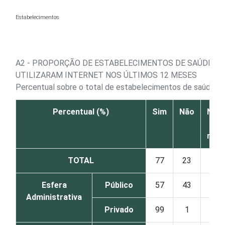
Ir para o conteúdo
Estabelecimentos
A2 - PROPORÇÃO DE ESTABELECIMENTOS DE SAÚDE QU
UTILIZARAM INTERNET NOS ÚLTIMOS 12 MESES
1
Percentual sobre o total de estabelecimentos de saúde
Percentual (%)
Sim
Não
Não 
N
resp
TOTAL
77
23
Esfera
Público
57
43
Administrativa
Privado
99
1