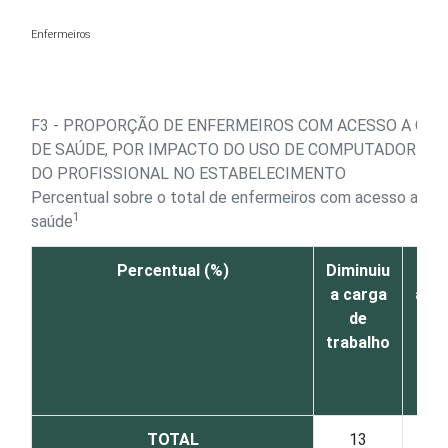
Ir para o conteúdo
Enfermeiros
F3 - PROPORÇÃO DE ENFERMEIROS COM ACESSO A C
DE SAÚDE, POR IMPACTO DO USO DE COMPUTADOR OU
DO PROFISSIONAL NO ESTABELECIMENTO
Percentual sobre o total de enfermeiros com acesso a c
1
saúde
Percentual (%)
Diminuiu
N
a carga
aum
de
n
trabalho
dimi
car
tra
TOTAL
13