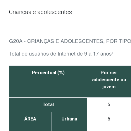
Ir para o conteúdo
Crianças e adolescentes
G20A - CRIANÇAS E ADOLESCENTES, POR TIP
Total de usuários de Internet de 9 a 17 anos¹
Percentual (%)
Por ser
adolescente ou
jovem
Total
5
ÁREA
Urbana
5