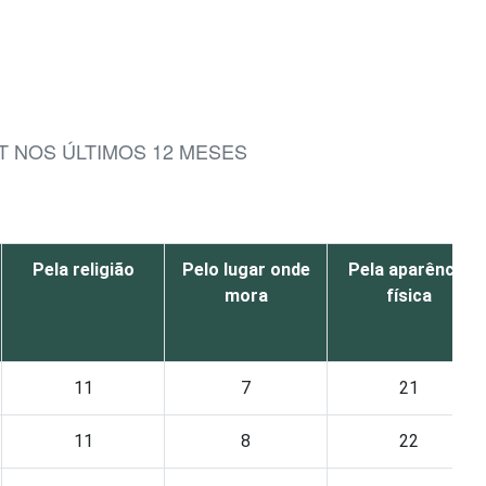
T NOS ÚLTIMOS 12 MESES
Pela religião
Pelo lugar onde
Pela aparência
mora
física
11
7
21
11
8
22