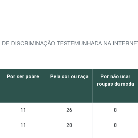
O DE DISCRIMINAÇÃO TESTEMUNHADA NA INTERNE
Por ser pobre
Pela cor ou raça
Por não usar
roupas da moda
11
26
8
11
28
8