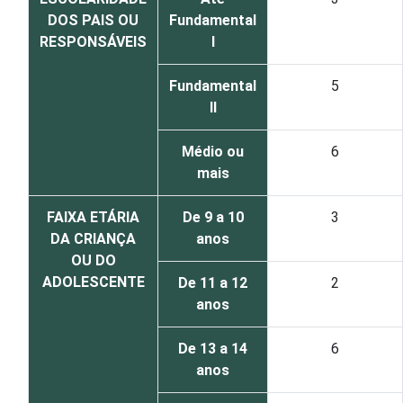
DOS PAIS OU
Fundamental
RESPONSÁVEIS
I
Fundamental
5
II
Médio ou
6
mais
FAIXA ETÁRIA
De 9 a 10
3
DA CRIANÇA
anos
OU DO
ADOLESCENTE
De 11 a 12
2
anos
De 13 a 14
6
anos