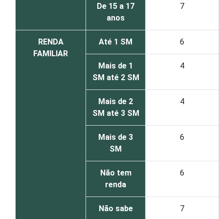
De 15 a 17
7
anos
RENDA
Até 1 SM
6
FAMILIAR
Mais de 1
4
SM até 2 SM
Mais de 2
4
SM até 3 SM
Mais de 3
6
SM
Não tem
6
renda
Não sabe
7