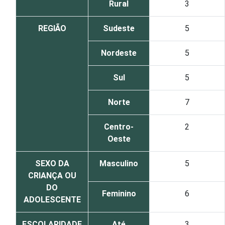
Rural
3
REGIÃO
Sudeste
5
Nordeste
5
Sul
5
Norte
7
Centro-
2
Oeste
SEXO DA
Masculino
5
CRIANÇA OU
DO
Feminino
6
ADOLESCENTE
ESCOLARIDADE
Até
3