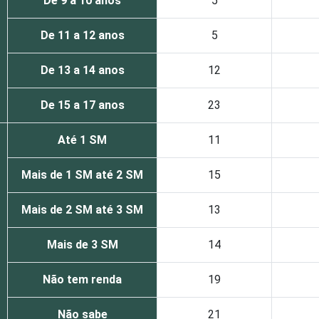
De 9 a 10 anos
5
De 11 a 12 anos
5
De 13 a 14 anos
12
De 15 a 17 anos
23
Até 1 SM
11
Mais de 1 SM até 2 SM
15
Mais de 2 SM até 3 SM
13
Mais de 3 SM
14
Não tem renda
19
Não sabe
21