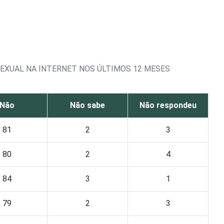
SEXUAL NA INTERNET NOS ÚLTIMOS 12 MESES
Não
Não sabe
Não respondeu
81
2
3
80
2
4
84
3
1
79
2
3