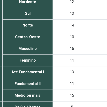
Nordeste
12
Sul
13
Norte
14
Centro-Oeste
10
Masculino
16
Feminino
11
Até Fundamental I
13
Fundamental II
11
Médio ou mais
15