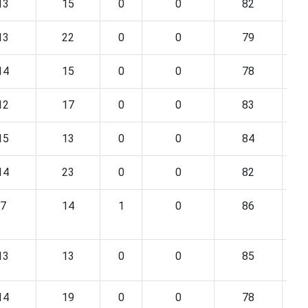
13
15
0
0
82
13
22
0
0
79
14
15
0
0
78
12
17
0
0
83
15
13
0
0
84
14
23
0
0
82
7
14
1
0
86
13
13
0
0
85
14
19
0
0
78