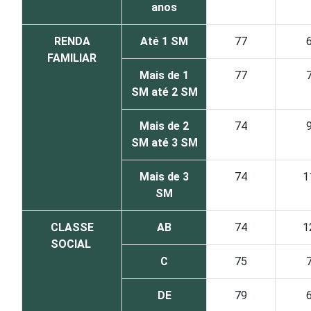
anos
RENDA
Até 1 SM
77
FAMILIAR
Mais de 1
77
SM até 2 SM
Mais de 2
74
SM até 3 SM
Mais de 3
74
1
SM
CLASSE
AB
74
1
SOCIAL
C
75
DE
79