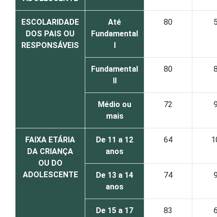
ESCOLARIDADE
Até
80
DOS PAIS OU
Fundamental
RESPONSÁVEIS
I
Fundamental
80
II
Médio ou
72
mais
FAIXA ETÁRIA
De 11 a 12
64
1
DA CRIANÇA
anos
OU DO
ADOLESCENTE
De 13 a 14
74
anos
De 15 a 17
83