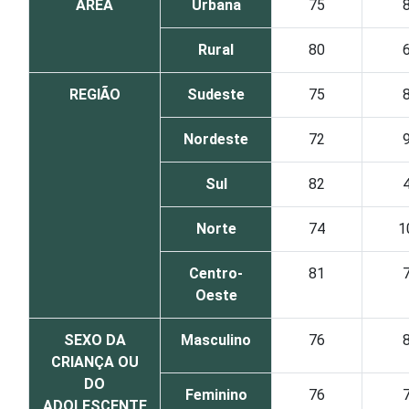
ÁREA
Urbana
75
Rural
80
REGIÃO
Sudeste
75
Nordeste
72
Sul
82
Norte
74
1
Centro-
81
Oeste
SEXO DA
Masculino
76
CRIANÇA OU
DO
Feminino
76
ADOLESCENTE