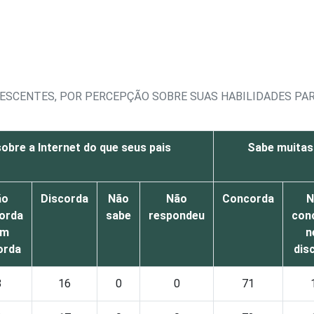
LESCENTES, POR PERCEPÇÃO SOBRE SUAS HABILIDADES PAR
obre a Internet do que seus pais
Sabe muitas
ão
Discorda
Não
Não
Concorda
N
orda
sabe
respondeu
con
em
n
orda
dis
8
16
0
0
71