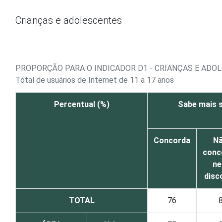
Ir para o conteúdo
Crianças e adolescentes
PROPORÇÃO PARA O INDICADOR D1 - CRIANÇAS E ADO
Total de usuários de Internet de 11 a 17 anos
Percentual (%)
Sabe mais s
Concorda
N
conc
n
disc
TOTAL
76