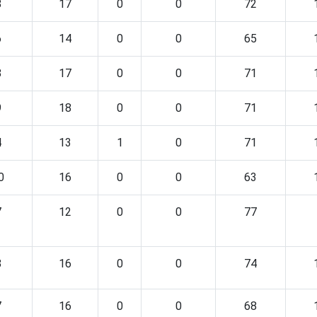
8
17
0
0
72
6
14
0
0
65
8
17
0
0
71
9
18
0
0
71
4
13
1
0
71
0
16
0
0
63
7
12
0
0
77
8
16
0
0
74
7
16
0
0
68