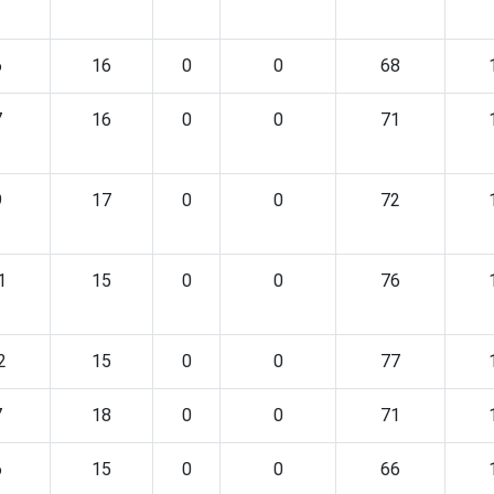
6
16
0
0
68
7
16
0
0
71
9
17
0
0
72
1
15
0
0
76
2
15
0
0
77
7
18
0
0
71
6
15
0
0
66