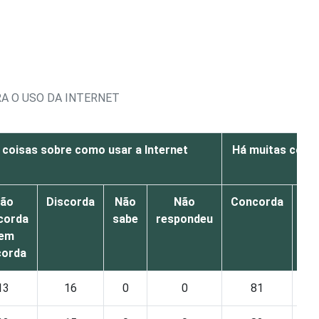
A O USO DA INTERNET
 coisas sobre como usar a Internet
Há muitas coisa
ão
Discorda
Não
Não
Concorda
corda
sabe
respondeu
co
em
corda
di
13
16
0
0
81