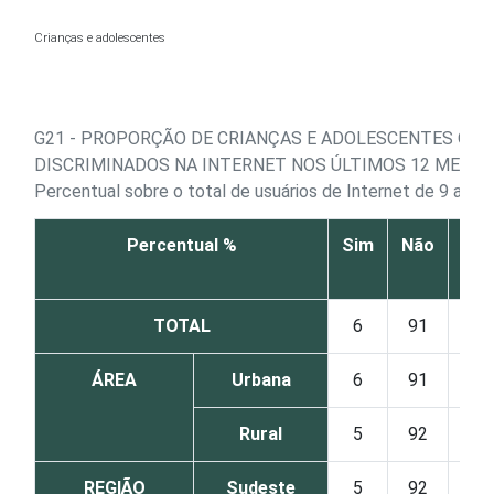
Ir para o conteúdo
Crianças e adolescentes
G21 - PROPORÇÃO DE CRIANÇAS E ADOLESCENTES QUE
DISCRIMINADOS NA INTERNET NOS ÚLTIMOS 12 MESES
Percentual sobre o total de usuários de Internet de 9 a 17
Percentual %
Sim
Não
Nã
sab
TOTAL
6
91
2
ÁREA
Urbana
6
91
2
Rural
5
92
1
REGIÃO
Sudeste
5
92
2