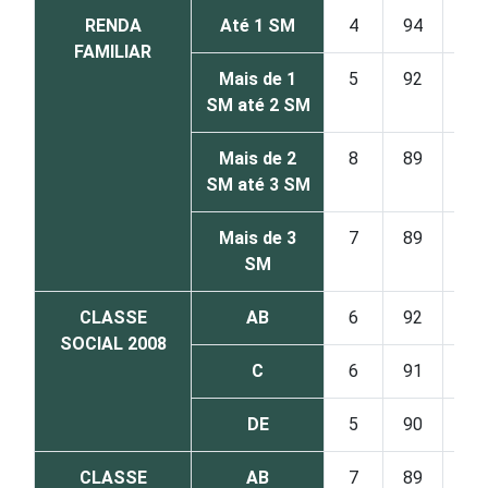
RENDA
Até 1 SM
4
94
2
FAMILIAR
Mais de 1
5
92
1
SM até 2 SM
Mais de 2
8
89
2
SM até 3 SM
Mais de 3
7
89
3
SM
CLASSE
AB
6
92
1
SOCIAL 2008
C
6
91
3
DE
5
90
3
CLASSE
AB
7
89
2