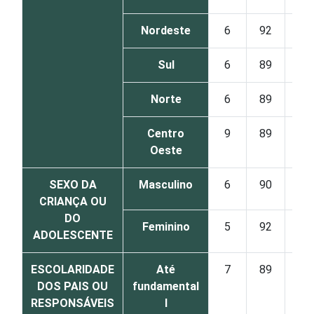
Nordeste
6
92
2
Sul
6
89
4
Norte
6
89
4
Centro
9
89
1
Oeste
SEXO DA
Masculino
6
90
3
CRIANÇA OU
DO
Feminino
5
92
2
ADOLESCENTE
ESCOLARIDADE
Até
7
89
3
DOS PAIS OU
fundamental
RESPONSÁVEIS
I