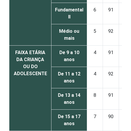
Fundamental
6
91
2
II
Médio ou
5
92
2
mais
FAIXA ETÁRIA
De 9 a 10
4
91
4
DA CRIANÇA
anos
OU DO
ADOLESCENTE
De 11 a 12
4
92
2
anos
De 13 a 14
8
91
1
anos
De 15 a 17
7
90
2
anos