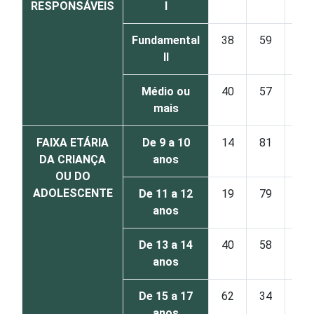
RESPONSÁVEIS
I
Fundamental
38
59
3
II
Médio ou
40
57
2
mais
FAIXA ETÁRIA
De 9 a 10
14
81
4
DA CRIANÇA
anos
OU DO
ADOLESCENTE
De 11 a 12
19
79
1
anos
De 13 a 14
40
58
2
anos
De 15 a 17
62
34
2
anos