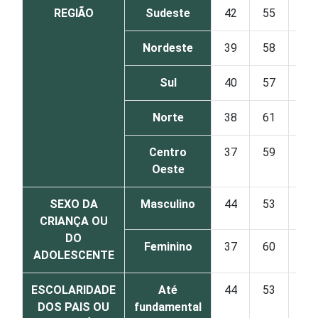
REGIÃO
Sudeste
42
55
2
Nordeste
39
58
2
Sul
40
57
3
Norte
38
61
1
Centro
37
59
3
Oeste
SEXO DA
Masculino
44
53
2
CRIANÇA OU
DO
Feminino
37
60
3
ADOLESCENTE
ESCOLARIDADE
Até
44
53
2
DOS PAIS OU
fundamental