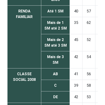
RENDA
Até 1 SM
40
57
2
FAMILIAR
Mais de 1
35
62
2
SM até 2 SM
Mais de 2
45
52
2
SM até 3 SM
Mais de 3
42
54
3
SM
CLASSE
AB
41
56
2
SOCIAL 2008
C
39
58
2
DE
42
53
3