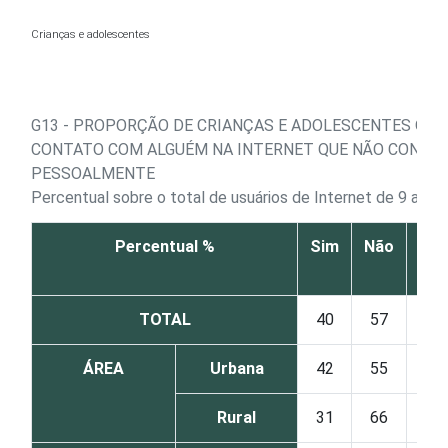
Ir para o conteúdo
Crianças e adolescentes
G13 - PROPORÇÃO DE CRIANÇAS E ADOLESCENTES QUE
CONTATO COM ALGUÉM NA INTERNET QUE NÃO CONHE
PESSOALMENTE
Percentual sobre o total de usuários de Internet de 9 a 17
Percentual %
Sim
Não
Nã
sab
TOTAL
40
57
2
ÁREA
Urbana
42
55
2
Rural
31
66
2