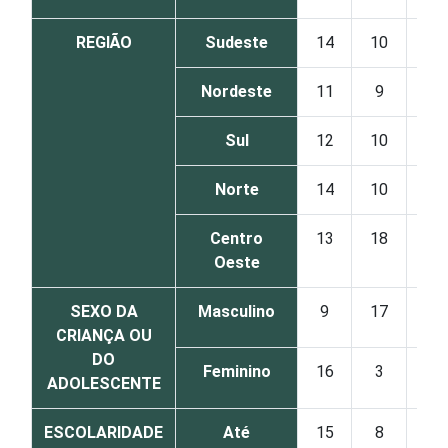
REGIÃO
Sudeste
14
10
1
Nordeste
11
9
1
Sul
12
10
0
Norte
14
10
0
Centro
13
18
3
Oeste
SEXO DA
Masculino
9
17
1
CRIANÇA OU
DO
Feminino
16
3
1
ADOLESCENTE
ESCOLARIDADE
Até
15
8
1