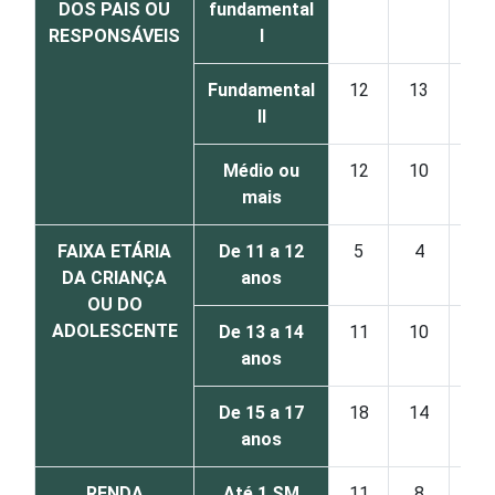
DOS PAIS OU
fundamental
RESPONSÁVEIS
I
Fundamental
12
13
0
II
Médio ou
12
10
1
mais
FAIXA ETÁRIA
De 11 a 12
5
4
0
DA CRIANÇA
anos
OU DO
ADOLESCENTE
De 13 a 14
11
10
1
anos
De 15 a 17
18
14
1
anos
RENDA
Até 1 SM
11
8
0