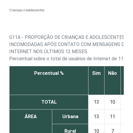
Ir para o conteúdo
Crianças e adolescentes
G11A - PROPORÇÃO DE CRIANÇAS E ADOLESCENTES QU
INCOMODADAS APÓS CONTATO COM MENSAGENS DE C
INTERNET NOS ÚLTIMOS 12 MESES
Percentual sobre o total de usuários de Internet de 11 a 1
Percentual %
Sim
Não
Nã
sab
TOTAL
13
10
1
ÁREA
Urbana
13
11
1
Rural
10
7
0