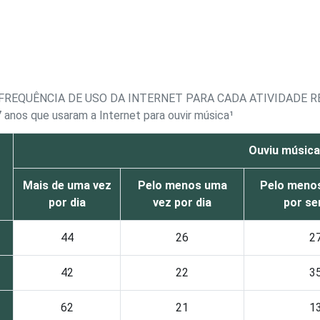
REQUÊNCIA DE USO DA INTERNET PARA CADA ATIVIDADE R
7 anos que usaram a Internet para ouvir música¹
Ouviu música
Mais de uma vez
Pelo menos uma
Pelo meno
por dia
vez por dia
por s
44
26
2
42
22
3
62
21
1