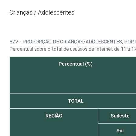
Ir para o conteúdo
Crianças / Adolescentes
B2V - PROPORÇÃO DE CRIANÇAS/ADOLESCENTES, POR F
Percentual sobre o total de usuários de Internet de 11 a 1
Percentual (%)
TOTAL
REGIÃO
Sudeste
Sul