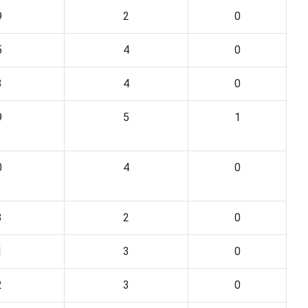
9
2
0
5
4
0
3
4
0
9
5
1
0
4
0
3
2
0
1
3
0
2
3
0