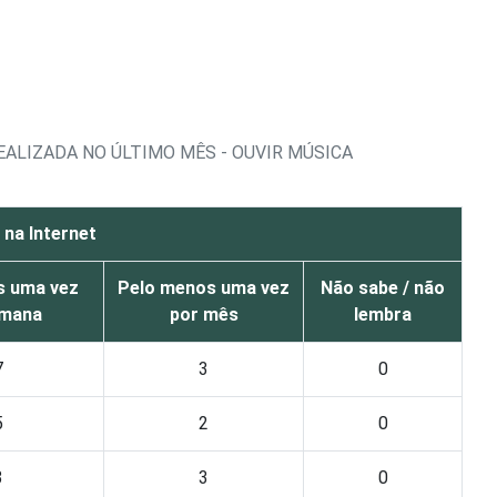
EALIZADA NO ÚLTIMO MÊS - OUVIR MÚSICA
 na Internet
s uma vez
Pelo menos uma vez
Não sabe / não
emana
por mês
lembra
7
3
0
5
2
0
3
3
0