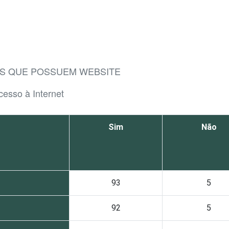
AIS QUE POSSUEM WEBSITE
cesso à Internet
Sim
Não
93
5
92
5