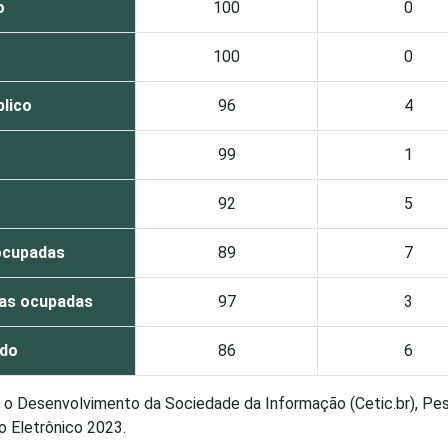
o
100
0
100
0
blico
96
4
99
1
92
5
ocupadas
89
7
oas ocupadas
97
3
ado
86
6
ra o Desenvolvimento da Sociedade da Informação (Cetic.br), Pe
o Eletrônico 2023.