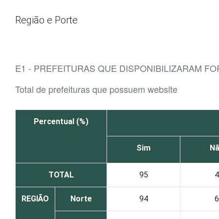
Ir para o conteúdo
Região e Porte
E1 - PREFEITURAS QUE DISPONIBILIZARAM F
Total de prefeituras que possuem website
Percentual (%)
Sim
N
TOTAL
95
4
REGIÃO
Norte
94
6