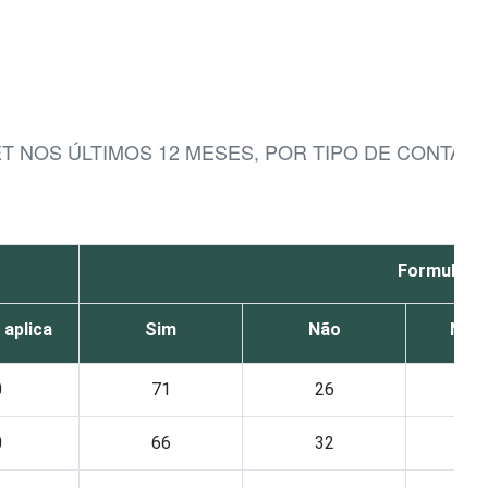
T NOS ÚLTIMOS 12 MESES, POR TIPO DE CONTATO
Formulário
 aplica
Sim
Não
Não 
0
71
26
0
66
32