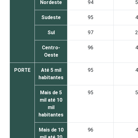
Nordeste
94
5
Sudeste
95
4
Sul
97
2
Centro-
96
4
Oeste
PORTE
Até 5 mil
95
4
habitantes
Mais de 5
95
5
mil até 10
mil
habitantes
Mais de 10
96
4
mil até 20