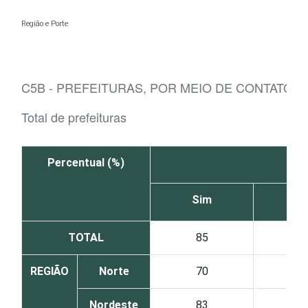
Ir para o conteúdo
Região e Porte
C5B - PREFEITURAS, POR MEIO DE CONTATO 
Total de prefeituras
Percentual (%)
Sim
N
TOTAL
85
1
REGIÃO
Norte
70
2
Nordeste
83
1