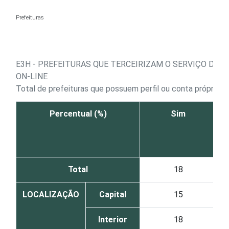
Ir para o conteúdo
Prefeituras
E3H - PREFEITURAS QUE TERCEIRIZAM O SERVIÇO DE 
ON-LINE
Total de prefeituras que possuem perfil ou conta próprios e
Percentual (%)
Sim
Total
18
LOCALIZAÇÃO
Capital
15
Interior
18