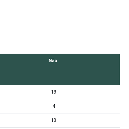
Não
18
4
18