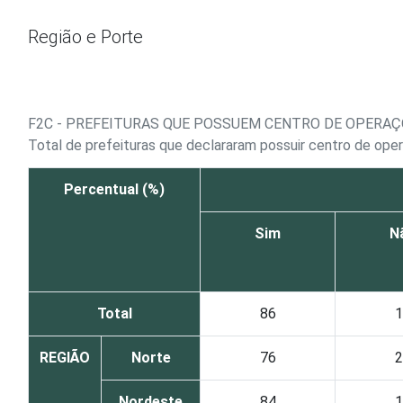
Ir para o conteúdo
Região e Porte
F2C - PREFEITURAS QUE POSSUEM CENTRO DE OPERA
Total de prefeituras que declararam possuir centro de ope
Percentual (%)
Sim
N
Total
86
1
REGIÃO
Norte
76
2
Nordeste
84
1