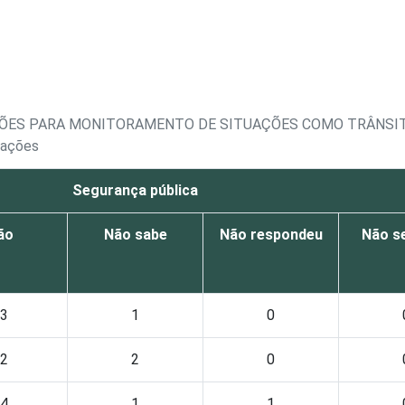
ÇÕES PARA MONITORAMENTO DE SITUAÇÕES COMO TRÂNSIT
rações
Segurança pública
ão
Não sabe
Não respondeu
Não se
3
1
0
2
2
0
4
1
1