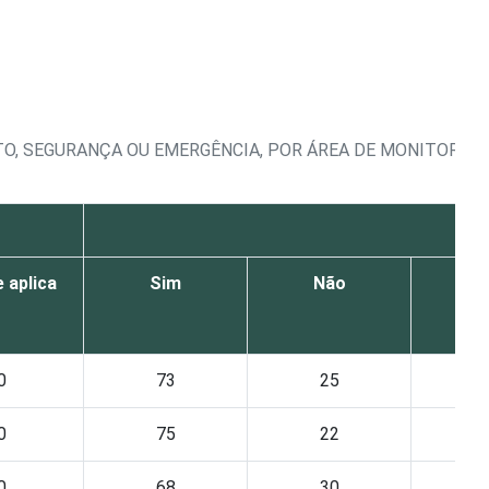
O, SEGURANÇA OU EMERGÊNCIA, POR ÁREA DE MONITORA
Trâ
 aplica
Sim
Não
Não
0
73
25
0
75
22
0
68
30