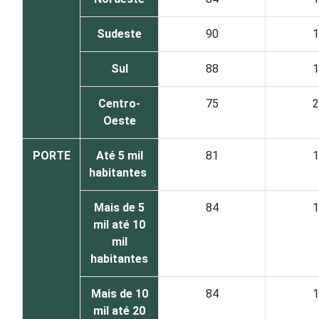
Sudeste
90
1
Sul
88
1
Centro-
75
2
Oeste
PORTE
Até 5 mil
81
1
habitantes
Mais de 5
84
1
mil até 10
mil
habitantes
Mais de 10
84
1
mil até 20