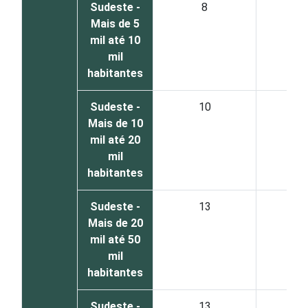
Sudeste -
8
9
Mais de 5
mil até 10
mil
habitantes
Sudeste -
10
8
Mais de 10
mil até 20
mil
habitantes
Sudeste -
13
8
Mais de 20
mil até 50
mil
habitantes
Sudeste -
13
8