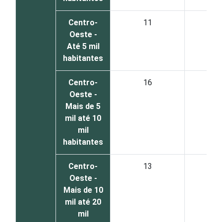
Centro-
11
8
Oeste -
Até 5 mil
habitantes
Centro-
16
8
Oeste -
Mais de 5
mil até 10
mil
habitantes
Centro-
13
8
Oeste -
Mais de 10
mil até 20
mil