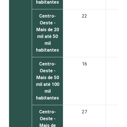
habitantes
Centro-
22
7
Oeste -
Mais de 20
mil até 50
mil
habitantes
Centro-
16
8
Oeste -
Mais de 50
mil até 100
mil
habitantes
Centro-
27
5
Oeste -
Mais de