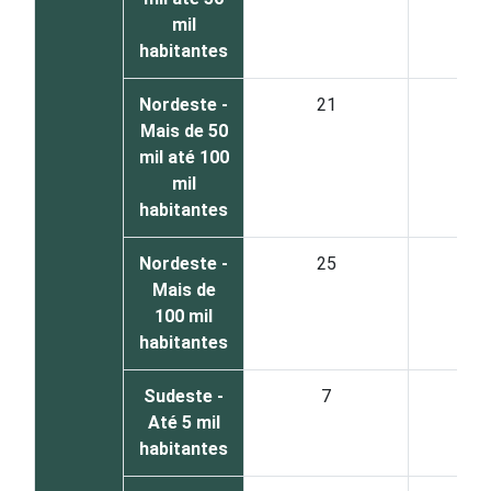
mil
habitantes
Nordeste -
21
7
Mais de 50
mil até 100
mil
habitantes
Nordeste -
25
6
Mais de
100 mil
habitantes
Sudeste -
7
9
Até 5 mil
habitantes