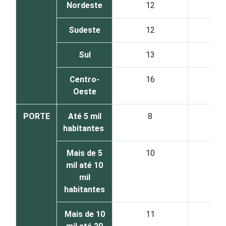
Nordeste
12
8
Sudeste
12
8
Sul
13
8
Centro-
16
8
Oeste
PORTE
Até 5 mil
8
9
habitantes
Mais de 5
10
8
mil até 10
mil
habitantes
Mais de 10
11
8