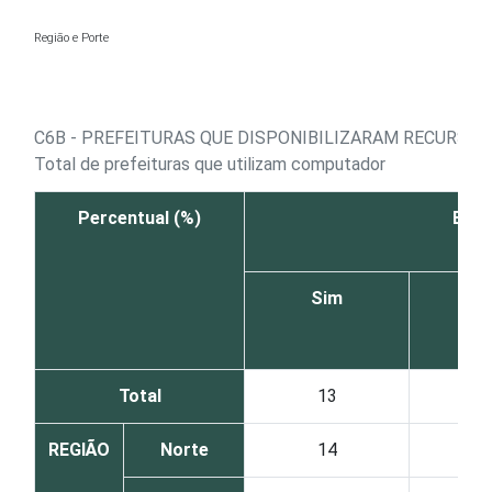
Ir para o conteúdo
Região e Porte
C6B - PREFEITURAS QUE DISPONIBILIZARAM RECURSOS
Total de prefeituras que utilizam computador
Percentual (%)
Envi
Sim
N
Total
13
8
REGIÃO
Norte
14
8