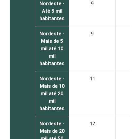
Nordeste -
9
8
Até 5 mil
habitantes
Nordeste -
9
8
Mais de 5
mil até 10
mil
habitantes
Nordeste -
11
8
Mais de 10
mil até 20
mil
habitantes
Nordeste -
12
8
Mais de 20
mil até 50