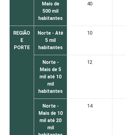
Mais de
40
5
500 mil
habitantes
REGIÃO
Norte - Até
10
9
E
5 mil
PORTE
habitantes
Norte -
12
8
Mais de 5
mil até 10
mil
habitantes
Norte -
14
8
Mais de 10
mil até 20
mil
habitantes