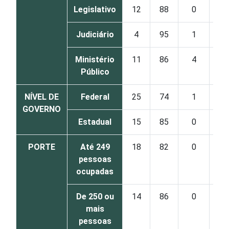
Legislativo
12
88
0
Judiciário
4
95
1
Ministério
11
86
4
Público
NÍVEL DE
Federal
25
74
1
GOVERNO
Estadual
15
85
0
PORTE
Até 249
18
82
0
pessoas
ocupadas
De 250 ou
14
86
0
mais
pessoas