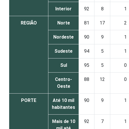
Interior
92
8
1
REGIÃO
Norte
81
17
2
Nordeste
90
9
1
Sudeste
94
5
1
Sul
95
5
0
Centro-
88
12
0
Oeste
PORTE
Até 10 mil
90
9
1
habitantes
Mais de 10
92
7
1
mil até