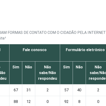
ARAM FORMAS DE CONTATO COM O CIDADÃO PELA INTERNET
ite¹
l
Fale conosco
Formulário eletrônico
o
Sim
Não
Não
Sim
Não
Não
Não
sabe/Não
sabe/Nã
ndeu
respondeu
responde
67
31
2
57
40
2
88
12
0
92
8
0