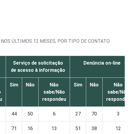
 NOS ÚLTIMOS 12 MESES, POR TIPO DE CONTATO
Serviço de solicitação
Denúncia on-line
de acesso à informação
Sim
Não
Não
Sim
Não
Não
o
sabe/Não
sabe/Não
u
respondeu
respondeu
44
50
6
27
70
3
71
16
13
51
38
12