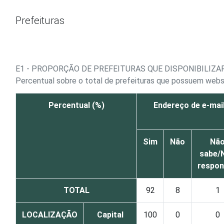
Ir para o conteúdo
Prefeituras
E1 - PROPORÇÃO DE PREFEITURAS QUE DISPONIBILIZ
Percentual sobre o total de prefeituras que possuem webs
Percentual (%)
Endereço de e-mai
Sim
Não
Nã
sabe/
respo
TOTAL
92
8
1
LOCALIZAÇÃO
Capital
100
0
0