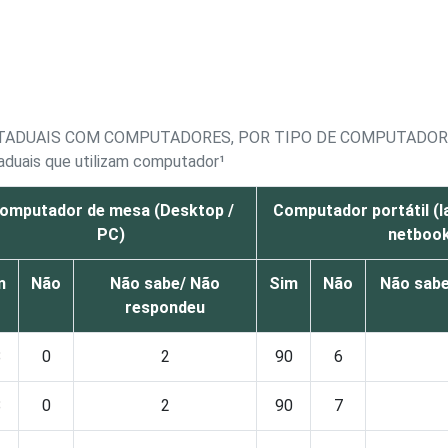
ESTADUAIS COM COMPUTADORES, POR TIPO DE COMPUTADOR
taduais que utilizam computador¹
omputador de mesa (Desktop /
Computador portátil (l
PC)
netboo
m
Não
Não sabe/ Não
Sim
Não
Não sabe
respondeu
8
0
2
90
6
8
0
2
90
7