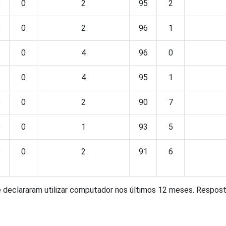
8
0
2
95
2
8
0
2
96
1
6
0
4
96
0
6
0
4
95
1
8
0
2
90
7
9
0
1
93
5
8
0
2
91
6
e declararam utilizar computador nos últimos 12 meses. Respost