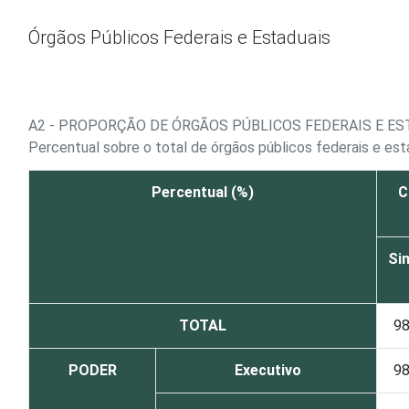
Ir para o conteúdo
Órgãos Públicos Federais e Estaduais
A2 - PROPORÇÃO DE ÓRGÃOS PÚBLICOS FEDERAIS E 
Percentual sobre o total de órgãos públicos federais e es
Percentual (%)
C
Si
TOTAL
9
PODER
Executivo
9