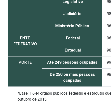
Legislativo
9
Judiciário
9
Ministério Público
9
ENTE
Federal
9
FEDERATIVO
Estadual
9
PORTE
Até 249 pessoas ocupadas
9
De 250 ou mais pessoas
9
ocupadas
¹Base: 1.644 órgãos públicos federais e estaduais qu
outubro de 2015.