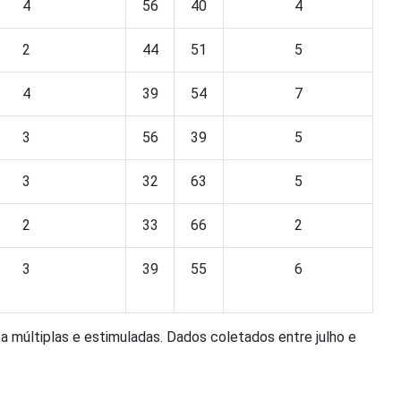
4
56
40
4
2
44
51
5
4
39
54
7
3
56
39
5
3
32
63
5
2
33
66
2
3
39
55
6
a múltiplas e estimuladas. Dados coletados entre julho e