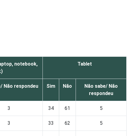
aptop, notebook,
Tablet
k)
/ Não respondeu
Sim
Não
Não sabe/ Não
respondeu
3
34
61
5
3
33
62
5