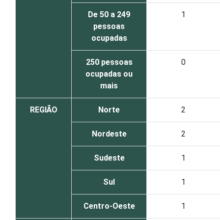
De 50 a 249
1
pessoas
ocupadas
250 pessoas
0
ocupadas ou
mais
REGIÃO
Norte
2
Nordeste
2
Sudeste
1
Sul
1
Centro-Oeste
1