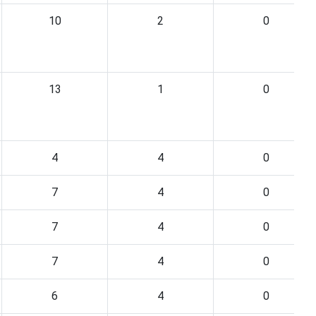
10
2
0
13
1
0
4
4
0
7
4
0
7
4
0
7
4
0
6
4
0