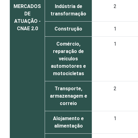
MERCADOS
Indústria de
2
DE
transformação
ATUAÇÃO -
CNAE 2.0
Construção
1
Comércio,
1
reparação de
veículos
automotores e
motocicletas
Transporte,
2
armazenagem e
correio
Alojamento e
1
alimentação