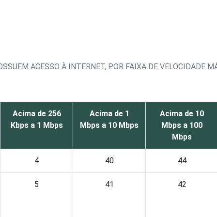
POSSUEM ACESSO À INTERNET, POR FAIXA DE VELOCIDAD
Acima de 256
Acima de 1
Acima de 10
Kbps a 1 Mbps
Mbps a 10 Mbps
Mbps a 100
Mbps
4
40
44
5
41
42