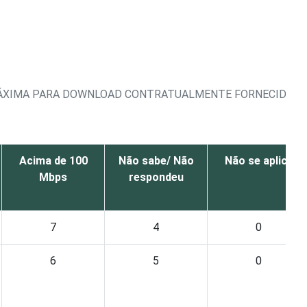
E MÁXIMA PARA DOWNLOAD CONTRATUALMENTE FORNECIDA
Acima de 100
Não sabe/ Não
Não se aplica
Mbps
respondeu
7
4
0
6
5
0