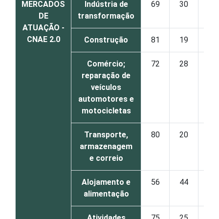
MERCADOS
Indústria de
69
30
DE
transformação
ATUAÇÃO -
CNAE 2.0
Construção
81
19
Comércio;
72
28
reparação de
veículos
automotores e
motocicletas
Transporte,
80
20
armazenagem
e correio
Alojamento e
56
44
alimentação
Atividades
75
25