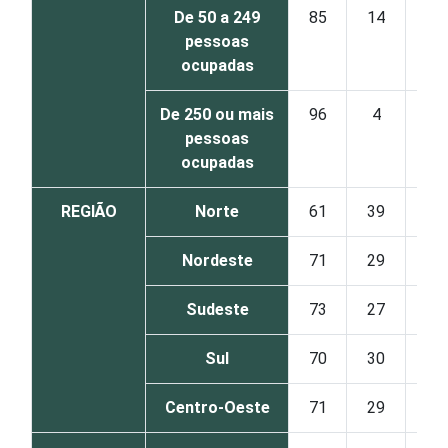
De 50 a 249
85
14
pessoas
ocupadas
De 250 ou mais
96
4
pessoas
ocupadas
REGIÃO
Norte
61
39
Nordeste
71
29
Sudeste
73
27
Sul
70
30
Centro-Oeste
71
29