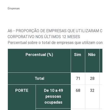
Ir para o conteúdo
Empresas
A6 - PROPORÇÃO DE EMPRESAS QUE UTILIZARAM CELU
CORPORATIVO NOS ÚLTIMOS 12 MESES
Percentual sobre o total de empresas que utilizam compu
Percentual (%)
Sim
Não
Sa
res
Total
71
28
PORTE
De 10 a 49
68
32
pessoas
ocupadas