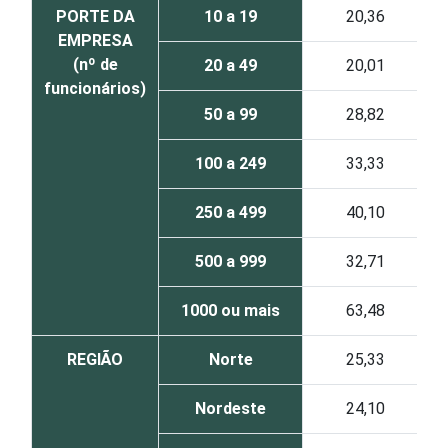
PORTE DA
10 a 19
20,36
EMPRESA
(nº de
20 a 49
20,01
funcionários)
50 a 99
28,82
100 a 249
33,33
250 a 499
40,10
500 a 999
32,71
1000 ou mais
63,48
REGIÃO
Norte
25,33
Nordeste
24,10