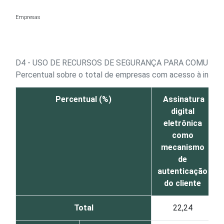
Ir para o conteúdo
Empresas
D4 - USO DE RECURSOS DE SEGURANÇA PARA COMUNIC
Percentual sobre o total de empresas com acesso à inter
Percentual (%)
Assinatura
digital
eletrônica
como
mecanismo
de
autenticação
do cliente
Total
22,24