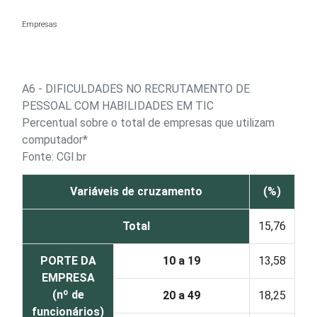
Ir para o conteúdo
Empresas
A6 - DIFICULDADES NO RECRUTAMENTO DE
PESSOAL COM HABILIDADES EM TIC
Percentual sobre o total de empresas que utilizam
computador*
Fonte: CGI.br
Variáveis de cruzamento
(%)
Total
15,76
PORTE DA
10 a 19
13,58
EMPRESA
(nº de
20 a 49
18,25
funcionários)