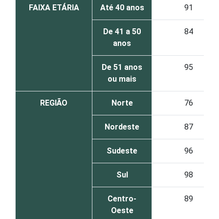
FAIXA ETÁRIA
Até 40 anos
91
De 41 a 50
84
anos
De 51 anos
95
ou mais
REGIÃO
Norte
76
Nordeste
87
Sudeste
96
Sul
98
Centro-
89
Oeste