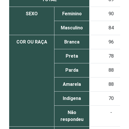
SEXO
Feminino
90
Masculino
84
COR OU RAÇA
Branca
96
Preta
78
Parda
88
Amarela
88
Indígena
70
Não
-
respondeu