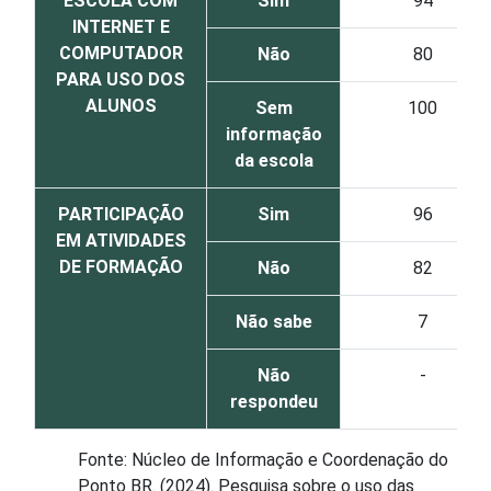
ESCOLA COM
Sim
94
INTERNET E
COMPUTADOR
Não
80
PARA USO DOS
ALUNOS
Sem
100
informação
da escola
PARTICIPAÇÃO
Sim
96
EM ATIVIDADES
DE FORMAÇÃO
Não
82
Não sabe
7
Não
-
respondeu
Fonte: Núcleo de Informação e Coordenação do
Ponto BR. (2024). Pesquisa sobre o uso das