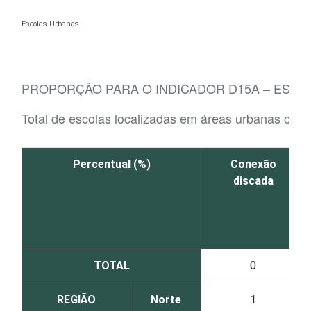
Ir para o conteúdo
Escolas Urbanas
PROPORÇÃO PARA O INDICADOR D15A – ESCOL
Total de escolas localizadas em áreas urbanas com 
Percentual (%)
Conexão
discada
TOTAL
0
REGIÃO
Norte
1