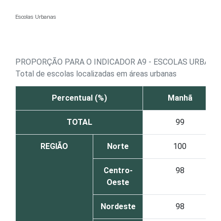
Ir para o conteúdo
Escolas Urbanas
PROPORÇÃO PARA O INDICADOR A9 - ESCOLAS URBANA
Total de escolas localizadas em áreas urbanas
Percentual (%)
Manhã
TOTAL
99
REGIÃO
Norte
100
Centro-
98
Oeste
Nordeste
98