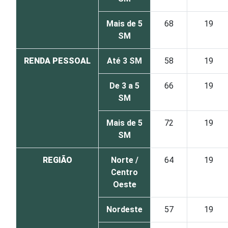
Mais de 5
68
19
SM
RENDA PESSOAL
Até 3 SM
58
19
De 3 a 5
66
19
SM
Mais de 5
72
19
SM
REGIÃO
Norte /
64
19
Centro
Oeste
Nordeste
57
19