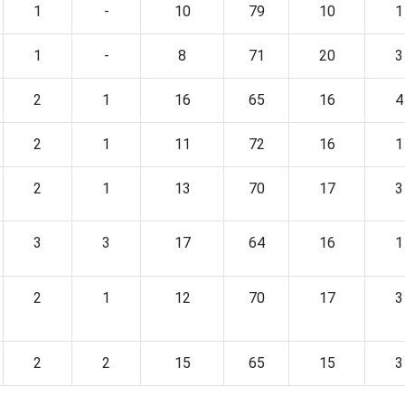
1
-
10
79
10
1
1
-
8
71
20
3
2
1
16
65
16
4
2
1
11
72
16
1
2
1
13
70
17
3
3
3
17
64
16
1
2
1
12
70
17
3
2
2
15
65
15
3