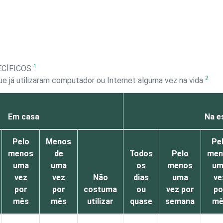
1
ECÍFICOS
2
e já utilizaram computador ou Internet alguma vez na vida
Em casa
Na e
Pelo
Menos
Pe
menos
de
Todos
Pelo
men
uma
uma
os
menos
um
vez
vez
Não
dias
uma
ve
por
por
costuma
ou
vez por
po
mês
mês
utilizar
quase
semana
mê