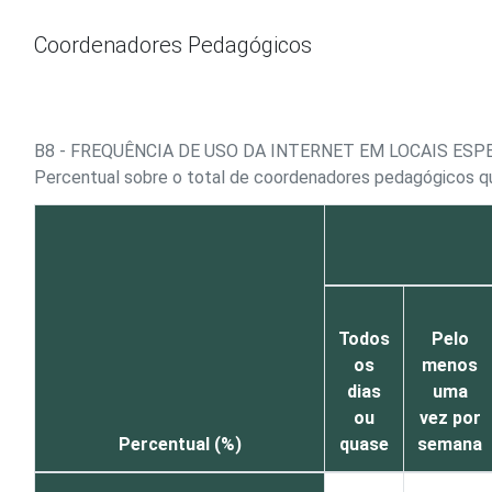
Ir para o conteúdo
Coordenadores Pedagógicos
B8 - FREQUÊNCIA DE USO DA INTERNET EM LOCAIS ESP
Percentual sobre o total de coordenadores pedagógicos qu
Todos
Pelo
os
menos
dias
uma
ou
vez por
Percentual (%)
quase
semana