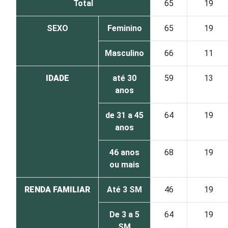
Total
65
19
SEXO
Feminino
65
19
Masculino
66
11
IDADE
até 30
59
13
anos
de 31 a 45
64
19
anos
46 anos
68
19
ou mais
RENDA FAMILIAR
Até 3 SM
46
19
De 3 a 5
64
19
SM