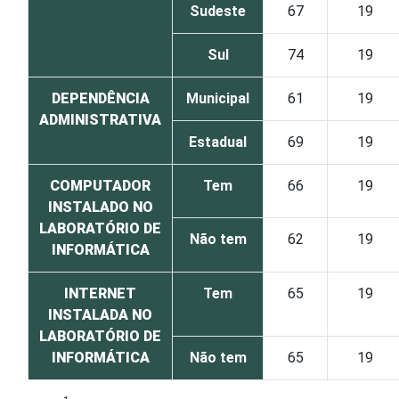
Sudeste
67
19
Sul
74
19
DEPENDÊNCIA
Municipal
61
19
ADMINISTRATIVA
Estadual
69
19
COMPUTADOR
Tem
66
19
INSTALADO NO
LABORATÓRIO DE
Não tem
62
19
INFORMÁTICA
INTERNET
Tem
65
19
INSTALADA NO
LABORATÓRIO DE
INFORMÁTICA
Não tem
65
19