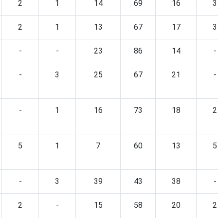
2
1
14
69
16
3
2
1
13
67
17
3
-
-
23
86
14
-
-
3
25
67
21
-
-
1
16
73
18
2
5
1
7
60
13
5
-
3
39
43
38
-
2
-
15
58
20
2