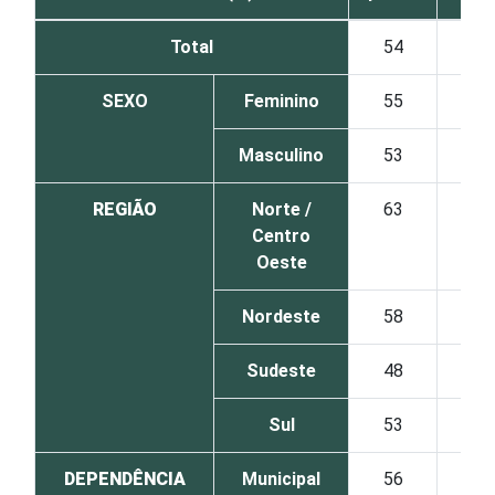
Total
54
46
SEXO
Feminino
55
45
Masculino
53
47
REGIÃO
Norte /
63
37
Centro
Oeste
Nordeste
58
42
Sudeste
48
52
Sul
53
47
DEPENDÊNCIA
Municipal
56
44