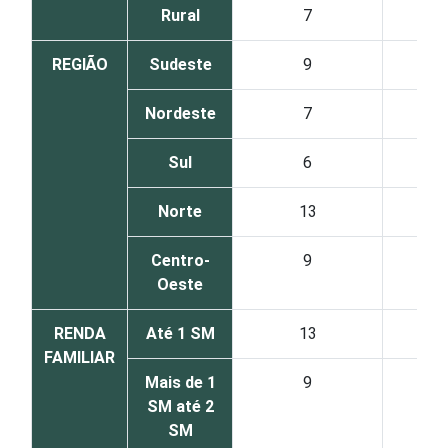
Rural
7
REGIÃO
Sudeste
9
Nordeste
7
Sul
6
Norte
13
Centro-
9
Oeste
RENDA
Até 1 SM
13
FAMILIAR
Mais de 1
9
SM até 2
SM