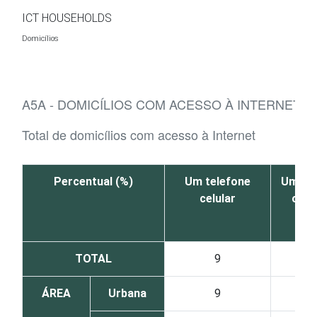
Ir para o conteúdo
ICT HOUSEHOLDS
Domicílios
A5A - DOMICÍLIOS COM ACESSO À INTERNET,
Total de domicílios com acesso à Internet
Percentual (%)
Um telefone
Um mo
celular
ou l
to
TOTAL
9
ÁREA
Urbana
9