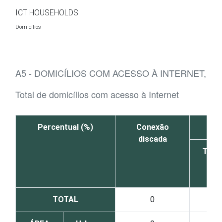
Ir para o conteúdo
ICT HOUSEHOLDS
Domicílios
A5 - DOMICÍLIOS COM ACESSO À INTERNET, P
Total de domicílios com acesso à Internet
Percentual (%)
Conexão
discada
Total
lar
TOTAL
0