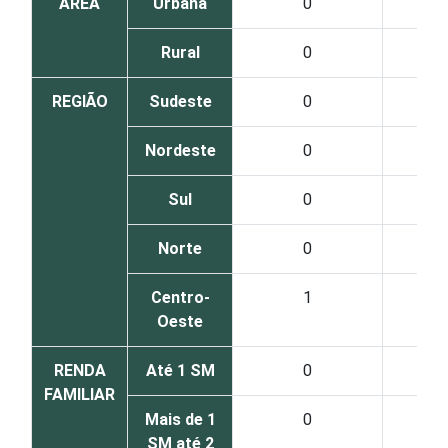
ÁREA
Urbana
0
Rural
0
REGIÃO
Sudeste
0
Nordeste
0
Sul
0
Norte
0
Centro-
1
Oeste
RENDA
Até 1 SM
0
FAMILIAR
Mais de 1
0
SM até 2