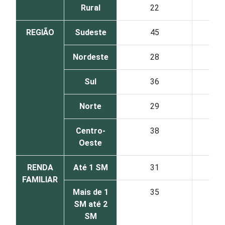
Rural
22
REGIÃO
Sudeste
45
Nordeste
28
Sul
36
Norte
29
Centro-
38
Oeste
RENDA
Até 1 SM
31
FAMILIAR
Mais de 1
35
SM até 2
SM