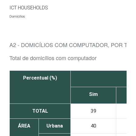
Ir para o conteúdo
ICT HOUSEHOLDS
Domicílios
A2 - DOMICÍLIOS COM COMPUTADOR, POR TI
Total de domicílios com computador
Percentual (%)
Sim
TOTAL
39
ÁREA
Urbana
40