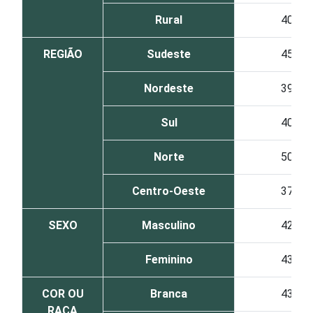
Rural
40
REGIÃO
Sudeste
45
Nordeste
39
Sul
40
Norte
50
Centro-Oeste
37
SEXO
Masculino
42
Feminino
43
COR OU
Branca
43
RAÇA