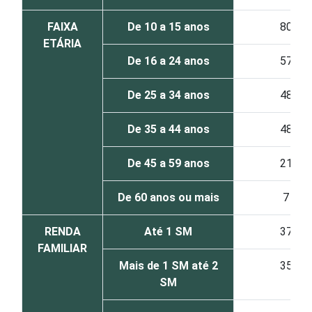
FAIXA
De 10 a 15 anos
80
ETÁRIA
De 16 a 24 anos
57
De 25 a 34 anos
48
De 35 a 44 anos
48
De 45 a 59 anos
21
De 60 anos ou mais
7
RENDA
Até 1 SM
37
FAMILIAR
Mais de 1 SM até 2
35
SM