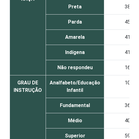
Preta
38
Parda
45
Amarela
41
Indígena
41
Não respondeu
16
GRAU DE
Analfabeto/Educação
10
INSTRUÇÃO
Infantil
Fundamental
36
Médio
40
Superior
59