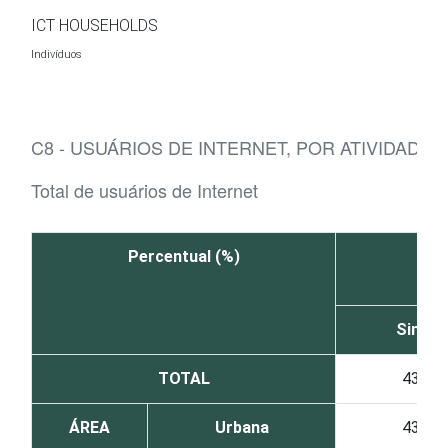
Ir para o conteúdo
ICT HOUSEHOLDS
Indivíduos
C8 - USUÁRIOS DE INTERNET, POR ATIVIDADE
Total de usuários de Internet
Percentual (%)
Sim
TOTAL
43
ÁREA
Urbana
43