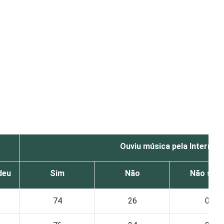
Ouviu música pela Internet
deu
Sim
Não
Não sab
74
26
0