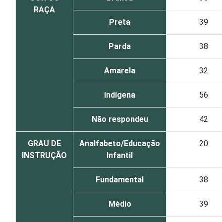
RAÇA
Preta
39
Parda
38
Amarela
32
Indígena
56
Não respondeu
42
GRAU DE
Analfabeto/Educação
20
INSTRUÇÃO
Infantil
Fundamental
38
Médio
39