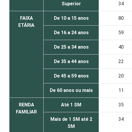
Superior
34
FAIXA
De 10 a 15 anos
80
ETÁRIA
De 16 a 24 anos
59
De 25 a 34 anos
40
De 35 a 44 anos
22
De 45 a 59 anos
20
De 60 anos ou mais
11
RENDA
Até 1 SM
35
FAMILIAR
Mais de 1 SM até 2
34
SM