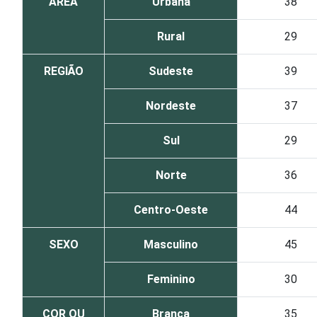
ÁREA
Urbana
38
Rural
29
REGIÃO
Sudeste
39
Nordeste
37
Sul
29
Norte
36
Centro-Oeste
44
SEXO
Masculino
45
Feminino
30
COR OU
Branca
35