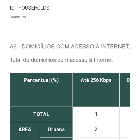
Ir para o conteúdo
ICT HOUSEHOLDS
Domicílios
A6 - DOMICÍLIOS COM ACESSO À INTERNET, 
Total de domicílios com acesso à Internet
Percentual (%)
Até 256 Kbps
De 25
99
TOTAL
1
ÁREA
Urbana
2