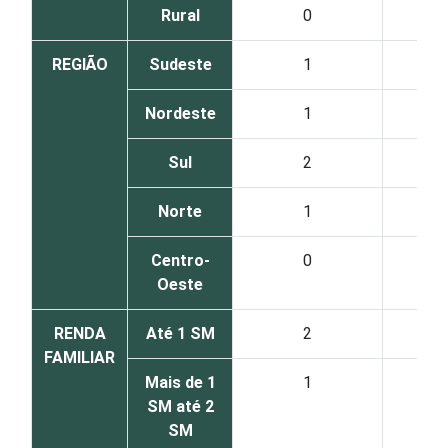
Rural
0
REGIÃO
Sudeste
1
Nordeste
1
Sul
2
Norte
1
Centro-
0
Oeste
RENDA
Até 1 SM
2
FAMILIAR
Mais de 1
1
SM até 2
SM