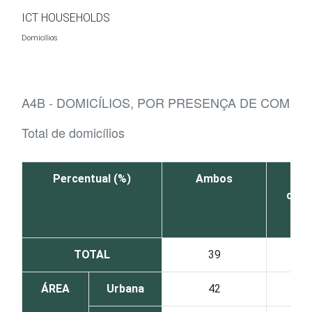
Ir para o conteúdo
ICT HOUSEHOLDS
Domicílios
A4B - DOMICÍLIOS, POR PRESENÇA DE COMPU
Total de domicílios
Percentual (%)
Ambos
A
com
TOTAL
39
ÁREA
Urbana
42