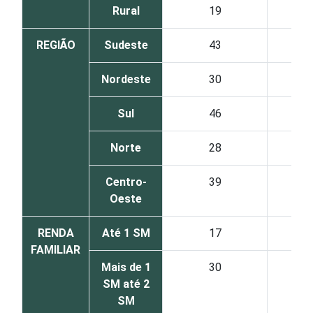
Rural
19
REGIÃO
Sudeste
43
Nordeste
30
Sul
46
Norte
28
Centro-
39
Oeste
RENDA
Até 1 SM
17
FAMILIAR
Mais de 1
30
SM até 2
SM