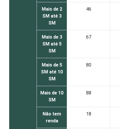
Mais de 2
46
SM até 3
SM
Mais de 3
67
SM até 5
SM
Mais de 5
80
SM até 10
SM
Mais de 10
88
SM
Não tem
18
renda