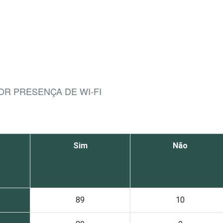
POR PRESENÇA DE WI-FI
Sim
Não
89
10