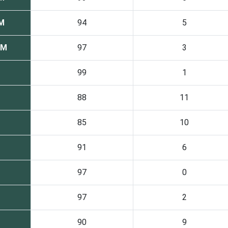
SM
94
5
SM
97
3
99
1
88
11
85
10
91
6
97
0
97
2
90
9