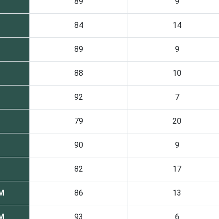
89
9
84
14
89
9
88
10
92
7
79
20
90
9
82
17
SM
86
13
SM
93
6