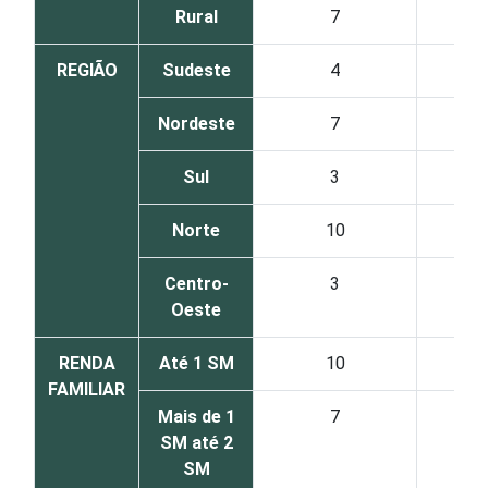
Rural
7
REGIÃO
Sudeste
4
Nordeste
7
Sul
3
Norte
10
Centro-
3
Oeste
RENDA
Até 1 SM
10
FAMILIAR
Mais de 1
7
SM até 2
SM