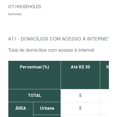
Ir para o conteúdo
ICT HOUSEHOLDS
Domicílios
A11 - DOMICÍLIOS COM ACESSO À INTERNET, 
Total de domicílios com acesso à Internet
Percentual (%)
Até R$ 30
R$ 31
TOTAL
5
ÁREA
Urbana
5