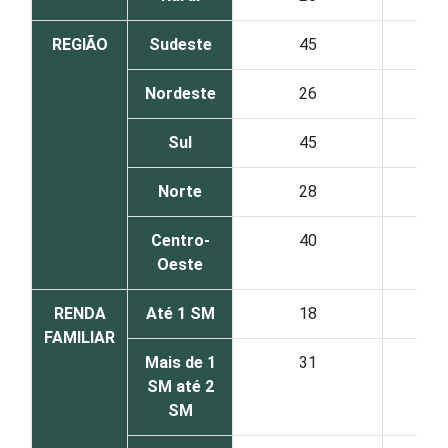
REGIÃO
Sudeste
45
Nordeste
26
Sul
45
Norte
28
Centro-
40
Oeste
RENDA
Até 1 SM
18
FAMILIAR
Mais de 1
31
SM até 2
SM