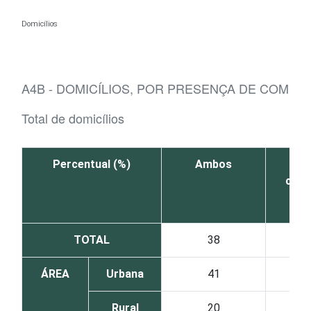
Ir para o conteúdo
Domicílios
A4B - DOMICÍLIOS, POR PRESENÇA DE COMPU
Total de domicílios
Percentual (%)
Ambos
A
com
TOTAL
38
ÁREA
Urbana
41
Rural
20