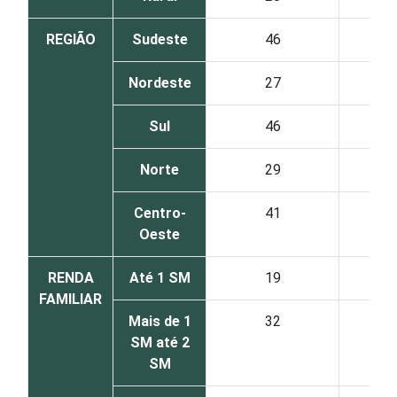
REGIÃO
Sudeste
46
Nordeste
27
Sul
46
Norte
29
Centro-
41
Oeste
RENDA
Até 1 SM
19
FAMILIAR
Mais de 1
32
SM até 2
SM