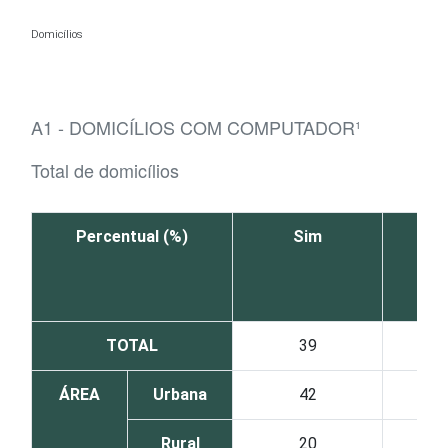
Ir para o conteúdo
Domicílios
A1 - DOMICÍLIOS COM COMPUTADOR¹
Total de domicílios
Percentual (%)
Sim
TOTAL
39
ÁREA
Urbana
42
Rural
20