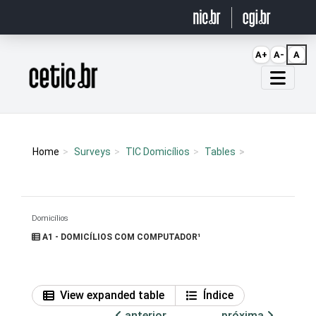
Ir para o conteúdo
A+
A-
A
Página inicial
Home
Surveys
TIC Domicílios
Tables
Domicílios
A1 - DOMICÍLIOS COM COMPUTADOR¹
View expanded table
Índice
anterior
próxima