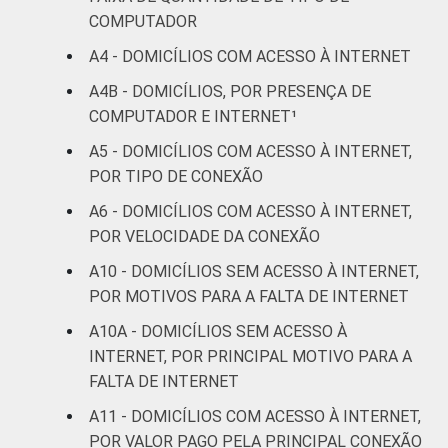
COMPUTADOR
Fonte: CGI.br/NIC.br, Centro Regional de
Estudos para o Desenvolvimento da
A4 - DOMICÍLIOS COM ACESSO À INTERNET
Sociedade da Informação (Cetic.br),
A4B - DOMICÍLIOS, POR PRESENÇA DE
Pesquisa sobre o uso das tecnologias de
COMPUTADOR E INTERNET¹
informação e comunicação nos domicílios
brasileiros - TIC Domicílios 2021.
A5 - DOMICÍLIOS COM ACESSO À INTERNET,
¹ Considera-se um domicílio com acesso a
POR TIPO DE CONEXÃO
computador todo aquele que menciona ao
A6 - DOMICÍLIOS COM ACESSO À INTERNET,
menos um entre os seguintes tipos:
POR VELOCIDADE DA CONEXÃO
computador de mesa, notebook e tablet.
A10 - DOMICÍLIOS SEM ACESSO À INTERNET,
POR MOTIVOS PARA A FALTA DE INTERNET
A10A - DOMICÍLIOS SEM ACESSO À
INTERNET, POR PRINCIPAL MOTIVO PARA A
FALTA DE INTERNET
A11 - DOMICÍLIOS COM ACESSO À INTERNET,
POR VALOR PAGO PELA PRINCIPAL CONEXÃO