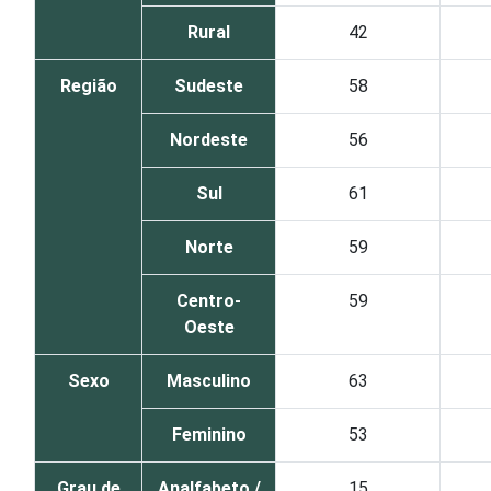
Rural
42
Região
Sudeste
58
Nordeste
56
Sul
61
Norte
59
Centro-
59
Oeste
Sexo
Masculino
63
Feminino
53
Grau de
Analfabeto /
15