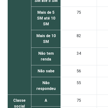
SM até 5 SM
Mais de 5
75
SM até 10
SM
Mais de 10
82
SM
Não tem
34
renda
Não sabe
56
Não
55
respondeu
Classe
A
75
social