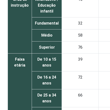
instrução
Educação
infantil
Fundamental
32
Médio
58
Superior
76
Faixa
De 10 a 15
39
etária
anos
De 16 a 24
72
anos
De 25 a 34
66
anos