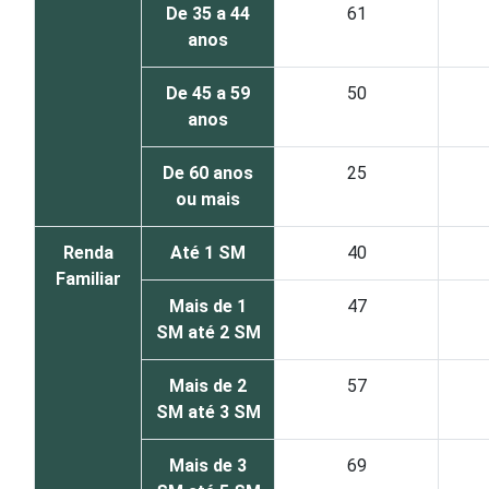
De 35 a 44
61
anos
De 45 a 59
50
anos
De 60 anos
25
ou mais
Renda
Até 1 SM
40
Familiar
Mais de 1
47
SM até 2 SM
Mais de 2
57
SM até 3 SM
Mais de 3
69