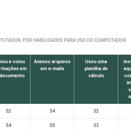
MPUTADOR, POR HABILIDADES PARA USO DO COMPUTADOR
iou e colou
Anexou arquivos
Usou uma
Ins
ormações em
em e-mails
planilha de
eq
 documento
cálculo
co
i
c
m
52
54
32
54
55
33