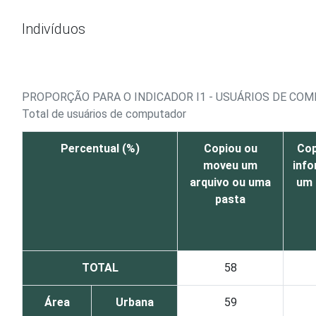
Ir para o conteúdo
Indivíduos
PROPORÇÃO PARA O INDICADOR I1 - USUÁRIOS DE CO
Total de usuários de computador
Percentual (%)
Copiou ou
Cop
moveu um
inf
arquivo ou uma
um
pasta
TOTAL
58
Área
Urbana
59