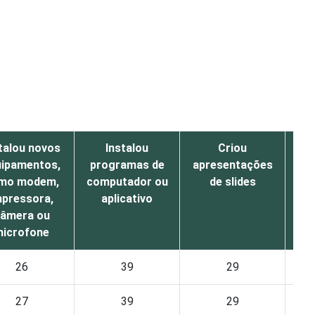
talou novos
Instalou
Criou
uipamentos,
programas de
apresentações
ar
mo modem,
computador ou
de slides
co
mpressora,
aplicativo
âmera ou
eq
icrofone
ou 
26
39
29
27
39
29